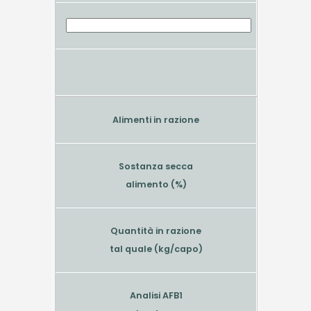
Alimenti in razione
Sostanza secca
alimento (%)
Quantità in razione
tal quale (kg/capo)
Analisi AFB1