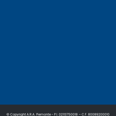
© Copyright A.R.A. Piemonte - P.I. 02113750018 – C.F. 80089200010