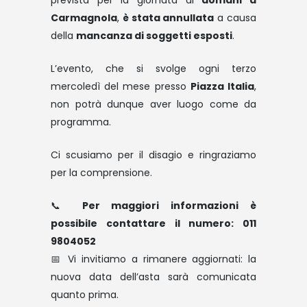
prevista per la giornata di
domani a
Carmagnola
,
è stata annullata
a causa
della
mancanza di soggetti esposti
.
L’evento, che si svolge ogni terzo
mercoledì del mese presso
Piazza Italia
,
non potrà dunque aver luogo come da
programma.
Ci scusiamo per il disagio e ringraziamo
per la comprensione.
📞
Per maggiori informazioni è
possibile contattare il numero: 011
9804052
📅 Vi invitiamo a rimanere aggiornati: la
nuova data dell’asta sarà comunicata
quanto prima.