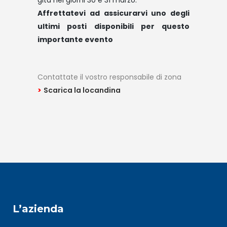
gita nei giorni 30 e 31 marzo.
Affrettatevi ad assicurarvi uno degli
ultimi posti disponibili per questo
importante evento
Contattate il vostro responsabile di zona
>
Scarica la locandina
L’azienda