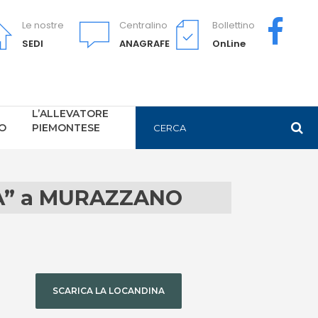
Le nostre
Centralino
Bollettino
SEDI
ANAGRAFE
OnLine
L’ALLEVATORE
PO
PIEMONTESE
MA” a MURAZZANO
SCARICA LA LOCANDINA