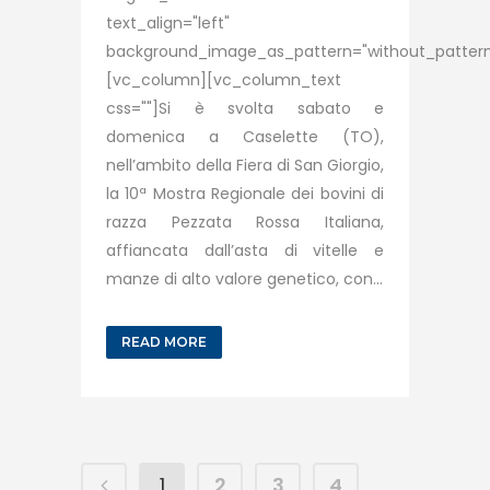
text_align="left"
background_image_as_pattern="without_pattern
[vc_column][vc_column_text
css=""]Si è svolta sabato e
domenica a Caselette (TO),
nell’ambito della Fiera di San Giorgio,
la 10ª Mostra Regionale dei bovini di
razza Pezzata Rossa Italiana,
affiancata dall’asta di vitelle e
manze di alto valore genetico, con...
READ MORE
1
2
3
4