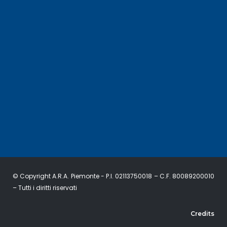
© Copyright A.R.A. Piemonte - P.I. 02113750018 – C.F. 80089200010
– Tutti i diritti riservati
Credits