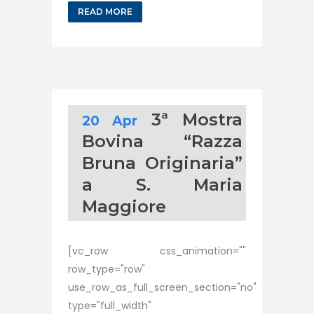
READ MORE
3ª Mostra
20 Apr
Bovina “Razza
Bruna Originaria”
a S. Maria
Maggiore
[vc_row css_animation=""
row_type="row"
use_row_as_full_screen_section="no"
type="full_width"