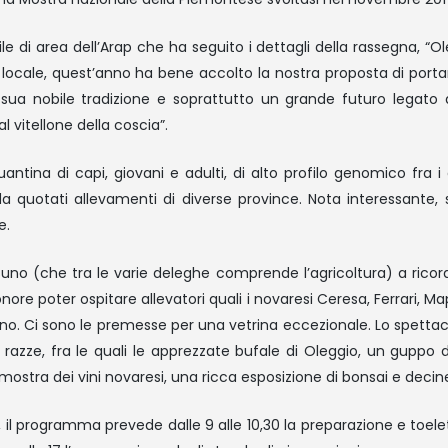
 di area dell’Arap che ha seguito i dettagli della rassegna, “Ol
a locale, quest’anno ha bene accolto la nostra proposta di porta
sua nobile tradizione e soprattutto un grande futuro legato a
 vitellone della coscia”.
antina di capi, giovani e adulti, di alto profilo genomico fra i 
i da quotati allevamenti di diverse province. Nota interessante,
e.
no (che tra le varie deleghe comprende l’agricoltura) a ricordar
ore poter ospitare allevatori quali i novaresi Ceresa, Ferrari, Mape
ino. Ci sono le premesse per una vetrina eccezionale. Lo spettac
azze, fra le quali le apprezzate bufale di Oleggio, un guppo di a
a mostra dei vini novaresi, una ricca esposizione di bonsai e decine 
 il programma prevede dalle 9 alle 10,30 la preparazione e toelett