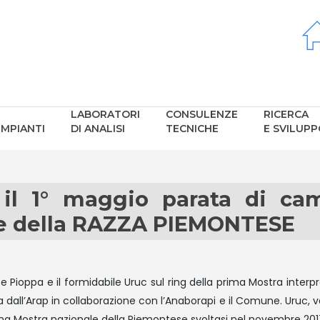
LABORATORI
CONSULENZE
RICERCA
IMPIANTI
DI ANALISI
TECNICHE
E SVILUP
l 1° maggio parata di camp
le della RAZZA PIEMONTESE
Pioppa e il formidabile Uruc sul ring della prima Mostra interp
 dall’Arap in collaborazione con l’Anaborapi e il Comune. Uruc, v
ma Mostra nazionale della Piemontese svoltasi nel novembre 20