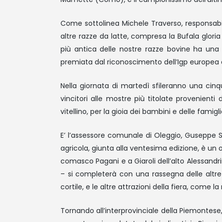
Come sottolinea Michele Traverso, responsabile
altre razze da latte, compresa la Bufala glori
più antica delle nostre razze bovine ha una 
premiata dal riconoscimento dell’Igp europea al
Nella giornata di martedì sfileranno una cinqu
vincitori alle mostre più titolate provenient
vitellino, per la gioia dei bambini e delle famigli
E’ l’assessore comunale di Oleggio, Guseppe Su
agricola, giunta alla ventesima edizione, è un on
comasco Pagani e a Giaroli dell’alto Alessandr
– si completerà con una rassegna delle altre r
cortile, e le altre attrazioni della fiera, come l
Tornando all’interprovinciale della Piemontese,