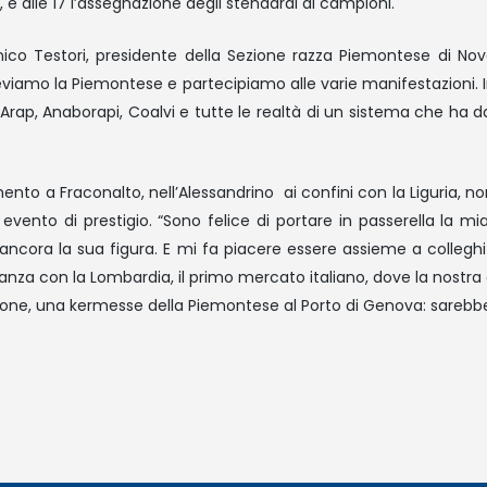
, e alle 17 l’assegnazione degli stendardi ai campioni.
enico Testori, presidente della Sezione razza Piemontese di Nov
eviamo la Piemontese e partecipiamo alle varie manifestazioni. In
Arap, Anaborapi, Coalvi e tutte le realtà di un sistema che ha d
mento a Fraconalto, nell’Alessandrino ai confini con la Liguria, n
evento di prestigio. “Sono felice di portare in passerella la
ncora la sua figura. E mi fa piacere essere assieme a colleghi 
nza con la Lombardia, il primo mercato italiano, dove la nostra c
one, una kermesse della Piemontese al Porto di Genova: sarebbe 