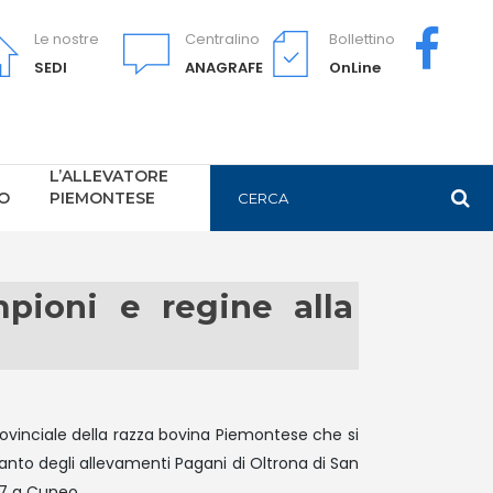
Le nostre
Centralino
Bollettino
SEDI
ANAGRAFE
OnLine
L’ALLEVATORE
PO
PIEMONTESE
ioni e regine alla
rovinciale della razza bovina Piemontese che si
anto degli allevamenti Pagani di Oltrona di San
17 a Cuneo.