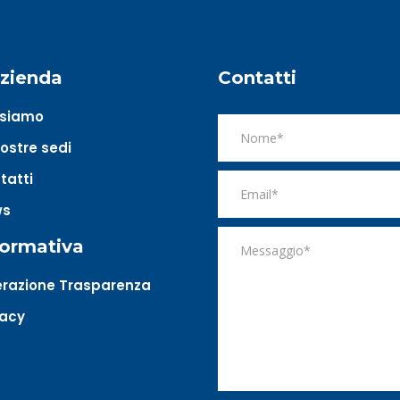
azienda
Contatti
 siamo
nostre sedi
tatti
ws
formativa
razione Trasparenza
vacy