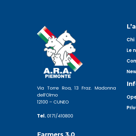
L’
Chi
Le 
Con
Ne
In
Via Torre Roa, 13 Fraz. Madonna
dell’Olmo
Ope
12100 – CUNEO
Pri
Tel.
0171/410800
Farmers 3.0