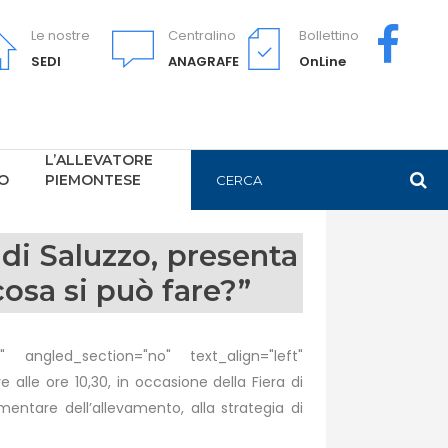
Le nostre
Centralino
Bollettino
SEDI
ANAGRAFE
OnLine
L’ALLEVATORE
PO
PIEMONTESE
di Saluzzo, presenta
cosa si può fare?”
 angled_section="no" text_align="left"
e ore 10,30, in occasione della Fiera di
imentare dell’allevamento, alla strategia di