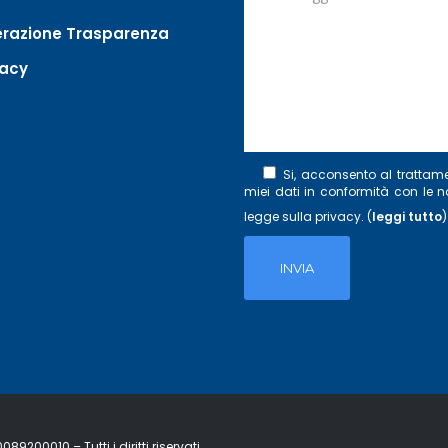
razione Trasparenza
vacy
Si, acconsento al trattam
miei dati in conformità con le 
legge sulla privacy. (
leggi tutto
)
89200010 – Tutti i diritti riservati