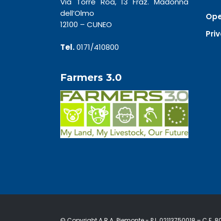
Via Torre Roa, 13 Fraz. Madonna
dell’Olmo
Ope
12100 – CUNEO
Pri
Tel.
0171/410800
Farmers 3.0
© Copyright A.R.A. Piemonte - P.I. 02113750018 – C.F. 800