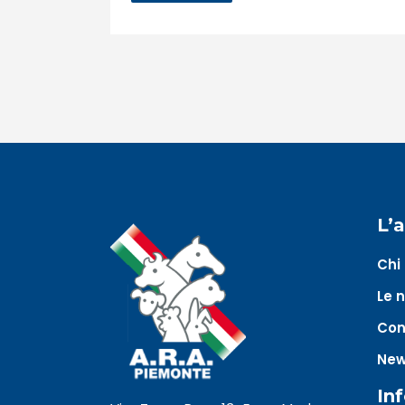
L’
Chi
Le 
Con
Ne
In