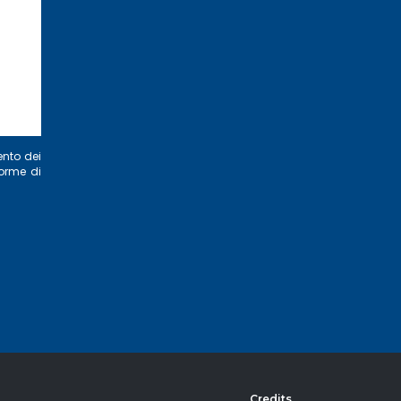
ento dei
norme di
Credits