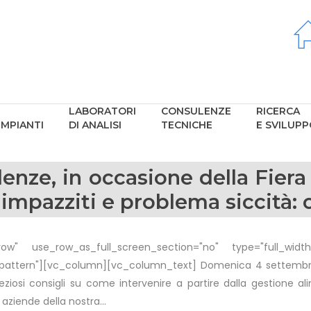
LABORATORI
CONSULENZE
RICERCA
IMPIANTI
DI ANALISI
TECNICHE
E SVILUP
nze, in occasione della Fiera 
 impazziti e problema siccità: 
w" use_row_as_full_screen_section="no" type="full_width"
ttern"][vc_column][vc_column_text] Domenica 4 settembre all
eziosi consigli su come intervenire a partire dalla gestione al
ziende della nostra...