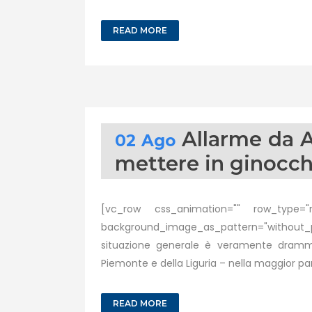
READ MORE
Allarme da A
02 Ago
mettere in ginocchi
[vc_row css_animation="" row_type="ro
background_image_as_pattern="without_
situazione generale è veramente drammat
Piemonte e della Liguria – nella maggior par
READ MORE