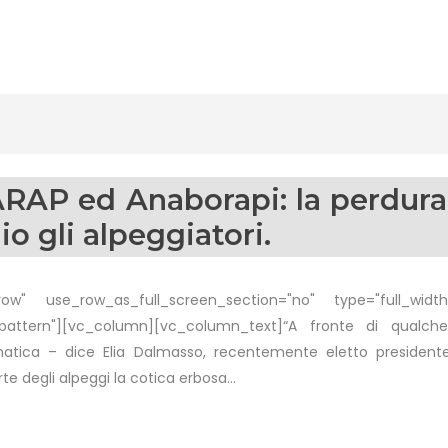
RAP ed Anaborapi: la perdurant
o gli alpeggiatori.
w" use_row_as_full_screen_section="no" type="full_width"
pattern"][vc_column][vc_column_text]“A fronte di qualche
ica – dice Elia Dalmasso, recentemente eletto presidente de
te degli alpeggi la cotica erbosa...