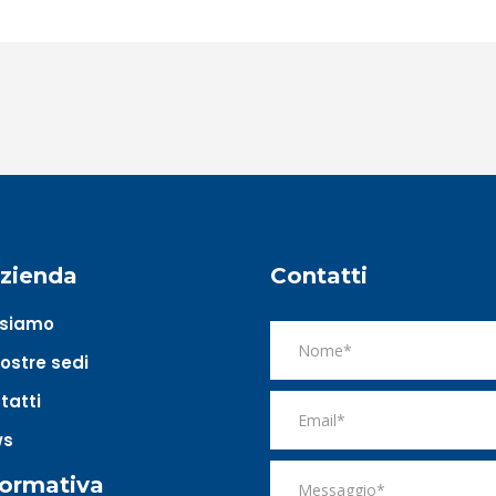
azienda
Contatti
 siamo
nostre sedi
tatti
ws
formativa