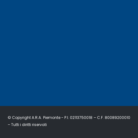
© Copyright A.R.A. Piemonte - P.I. 02113750018 – C.F. 80089200010
– Tutti i diritti riservati