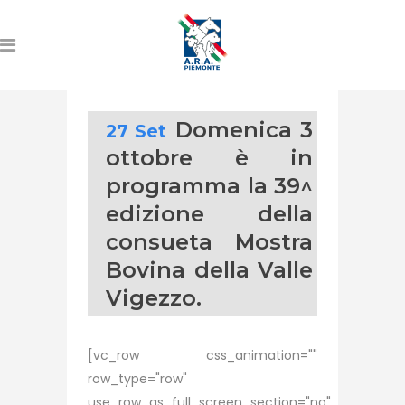
Domenica 3
27 Set
ottobre è in
programma la 39^
edizione della
consueta Mostra
Bovina della Valle
Vigezzo.
[vc_row css_animation=""
row_type="row"
use_row_as_full_screen_section="no"