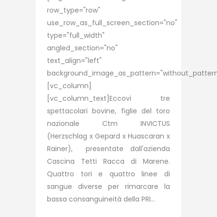
row_type="row"
use_row_as_full_screen_section="no"
type="full_width"
angled_section="no"
text_align="left"
background_image_as_pattern="without_pattern
[vc_column]
[vc_column_text]Eccovi tre
spettacolari bovine, figlie del toro
nazionale Ctm INVICTUS
(Herzschlag x Gepard x Huascaran x
Rainer), presentate dall'azienda
Cascina Tetti Racca di Marene.
Quattro tori e quattro linee di
sangue diverse per rimarcare la
bassa consanguineità della PRI...