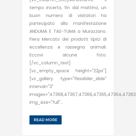
tempo incerto, fin dal mattino, un
buon numero di visitatori ha
partecipato alla manifestazione
ANDUMA E TAS-TUMA a Murazzano.
Fiera Mercato dei prodotti tipici di
eccellenza e rassegna animali.
Eccovi alcune foto.
[/vc_column_text]
[vc_empty_space height="22px"]
[vc_gallery type="flexslider_slide"
interval="3"
images="47368,47367,47366,47365,47364,47363,
img_size="full"...
READ MORE