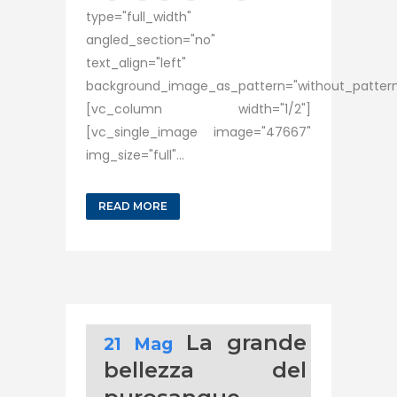
type="full_width"
angled_section="no"
text_align="left"
background_image_as_pattern="without_pattern
[vc_column width="1/2"]
[vc_single_image image="47667"
img_size="full"...
READ MORE
La grande
21 Mag
bellezza del