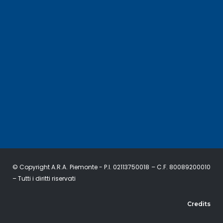
© Copyright A.R.A. Piemonte - P.I. 02113750018 – C.F. 80089200010
– Tutti i diritti riservati
Credits