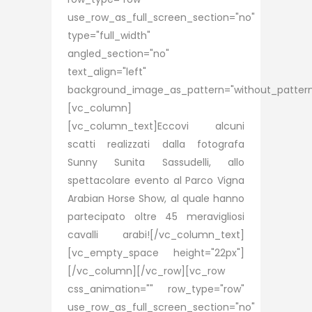
use_row_as_full_screen_section="no"
type="full_width"
angled_section="no"
text_align="left"
background_image_as_pattern="without_pattern
[vc_column]
[vc_column_text]Eccovi alcuni
scatti realizzati dalla fotografa
Sunny Sunita Sassudelli, allo
spettacolare evento al Parco Vigna
Arabian Horse Show, al quale hanno
partecipato oltre 45 meravigliosi
cavalli arabi![/vc_column_text]
[vc_empty_space height="22px"]
[/vc_column][/vc_row][vc_row
css_animation="" row_type="row"
use_row_as_full_screen_section="no"