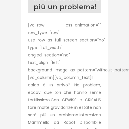
più un problema!
[vc_row css_animation=""
row_type="row"
use_row_as_full_screen_section="no"
type="full_width"
angled_section="no"
text_align="left"
background_image_as_pattern="without_pattern
[vc_column][vc_column_text]Il
caldo è in arrivo? No problem,
eccovi due tori che hanno seme
fertilissimo.Con GEWISS e CRISALIS
fare molte gravidanze in estate non
sarà più un problema!Intermizoo
Mammella da Robot Disponibile