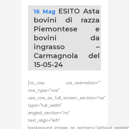
ESITO Asta
16 Mag
bovini di razza
Piemontese e
bovini da
ingrasso –
Carmagnola del
15-05-24
[vc_row css_animation=""
row_type="row"
use_row_as_full_screen_section="no"
type="full_width"
angled_section="no"
text_align="left"
background_image_as_pattern="without_pattern