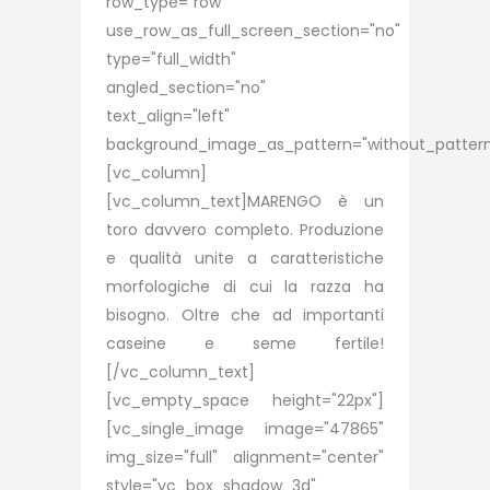
row_type="row"
use_row_as_full_screen_section="no"
type="full_width"
angled_section="no"
text_align="left"
background_image_as_pattern="without_pattern
[vc_column]
[vc_column_text]MARENGO è un
toro davvero completo. Produzione
e qualità unite a caratteristiche
morfologiche di cui la razza ha
bisogno. Oltre che ad importanti
caseine e seme fertile!
[/vc_column_text]
[vc_empty_space height="22px"]
[vc_single_image image="47865"
img_size="full" alignment="center"
style="vc_box_shadow_3d"