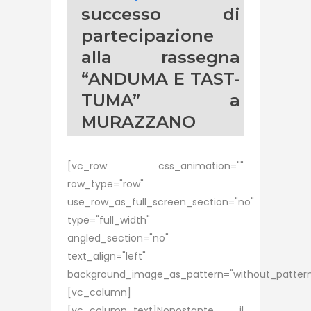
successo di
partecipazione
alla rassegna
“ANDUMA E TAST-
TUMA” a
MURAZZANO
[vc_row css_animation=""
row_type="row"
use_row_as_full_screen_section="no"
type="full_width"
angled_section="no"
text_align="left"
background_image_as_pattern="without_pattern
[vc_column]
[vc_column_text]Nonostante il