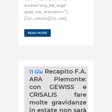
onclick="img_link_large"
qode_css_animation=""]
[/vc_column][/vc_row]...
READ MORE
Recapito F.A.
11 Giu
ARA Piemonte:
con GEWISS e
CRISALIS fare
molte gravidanze
in estate non sarà