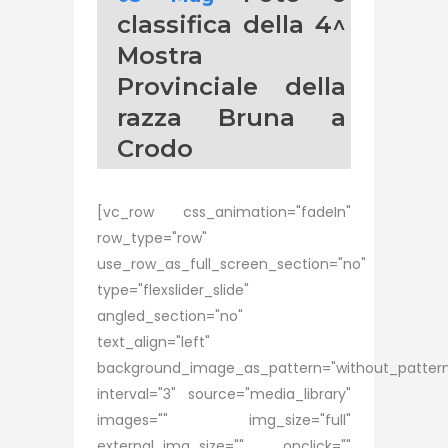
classifica della 4^
Mostra
Provinciale della
razza Bruna a
Crodo
[vc_row css_animation="fadeIn"
row_type="row"
use_row_as_full_screen_section="no"
type="flexslider_slide"
angled_section="no"
text_align="left"
background_image_as_pattern="without_patter
interval="3" source="media_library"
images="" img_size="full"
external_img_size="" onclick=""