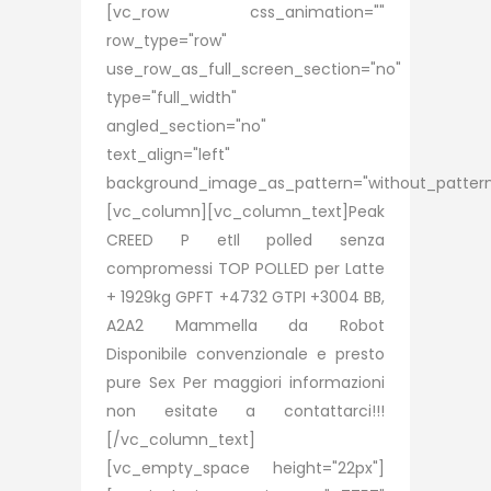
[vc_row css_animation=""
row_type="row"
use_row_as_full_screen_section="no"
type="full_width"
angled_section="no"
text_align="left"
background_image_as_pattern="without_pattern
[vc_column][vc_column_text]Peak
CREED P etIl polled senza
compromessi TOP POLLED per Latte
+ 1929kg GPFT +4732 GTPI +3004 BB,
A2A2 Mammella da Robot
Disponibile convenzionale e presto
pure Sex Per maggiori informazioni
non esitate a contattarci!!!
[/vc_column_text]
[vc_empty_space height="22px"]