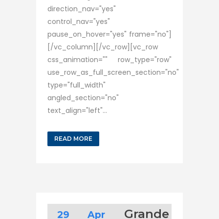
direction_nav="yes"
control_nav="yes"
pause_on_hover="yes" frame="no"]
[/vc_column][/vc_row][vc_row
css_animation="" row_type="row"
use_row_as_full_screen_section="no"
type="full_width"
angled_section="no"
text_align="left"...
READ MORE
Grande
29 Apr