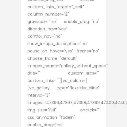
custom_links_target="_self"
column_number="2"
grayscale="no" enable_drag="no"
direction_nav="yes"
control_nav="no"
show_image_description="no"
pause_on_hover="yes" frame="no"
choose_frame="default"
images_space="gallery_without_space"
title="" custom_srcs=""
custom_links=""][vc_column]
[vc_gallery type="flexslider_slide"
interval="3"
images="47396,47397,47398,47399,47400,47401
img_size="full" onclick=""
css_animation="fadeIn"
enable_drag="no"