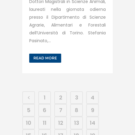
Dottori Magistrali in Scienze Animali,
laureati nella giornata odierna
presso il Dipartimento di Scienze
Agrarie, Alimentari e Forestali
dell’Università di Torino. Stefania
Pasinato,...
READ MORE
1
2
3
4
5
6
7
8
9
10
11
12
13
14