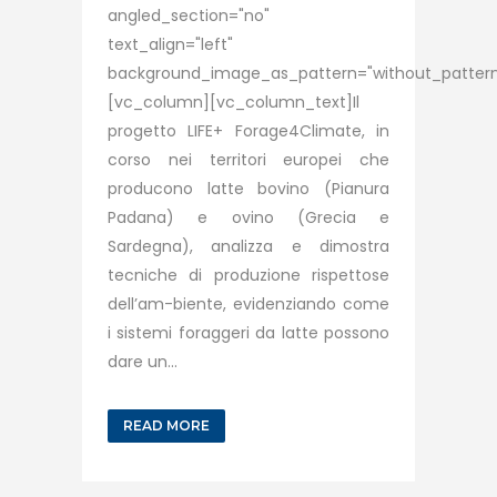
angled_section="no"
text_align="left"
background_image_as_pattern="without_pattern
[vc_column][vc_column_text]Il
progetto LIFE+ Forage4Climate, in
corso nei territori europei che
producono latte bovino (Pianura
Padana) e ovino (Grecia e
Sardegna), analizza e dimostra
tecniche di produzione rispettose
dell’am-biente, evidenziando come
i sistemi foraggeri da latte possono
dare un...
READ MORE