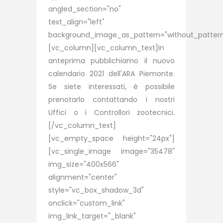
angled_section="no"
text_align="left"
background_image_as_pattern="without_pattern
[vc_column][vc_column_text]In
anteprima pubblichiamo il nuovo
calendario 2021 dell'ARA Piemonte.
Se siete interessati, è possibile
prenotarlo contattando i nostri
Uffici o i Controllori zootecnici.
[/vc_column_text]
[vc_empty_space height="24px"]
[vc_single_image image="35478"
img_size="400x566"
alignment="center"
style="vc_box_shadow_3d"
onclick="custom_link"
img_link_target="_blank"