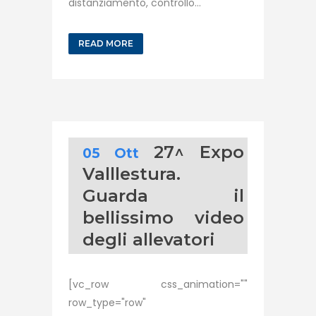
distanziamento, controllo...
READ MORE
27^ Expo
05 Ott
Valllestura.
Guarda il
bellissimo video
degli allevatori
[vc_row css_animation=""
row_type="row"