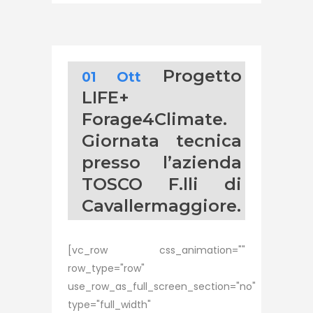
Progetto
01 Ott
LIFE+
Forage4Climate.
Giornata tecnica
presso l’azienda
TOSCO F.lli di
Cavallermaggiore.
[vc_row css_animation=""
row_type="row"
use_row_as_full_screen_section="no"
type="full_width"