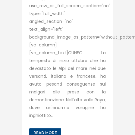
use_row_as_full_screen_section="no"
type="full_width"
angled_section="no"
text_align="left"
background_image_as_pattern="without_pattern
[vc_column]
[vc_column_text]CUNEO. La
tempesta di inizio ottobre che ha
devastato le Alpi del mare nei due
versanti, italiano e francese, ha
avuto pesanti conseguenze sui
malgari alle prese con la
demonticazione. Nell'alta valle Roya,
dove un'enorme voragine ha
inghiottito...
READ MORE