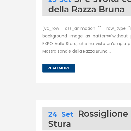
della Razza Bruna
[vc_row css_animation="" row_type="ro
background_image_as_pattern="without_p
EXPO Valle Stura, che ha visto un’ampia pa
Mostra zonale della Razza Bruna,...
READ MORE
Rossiglione
24 Set
Stura