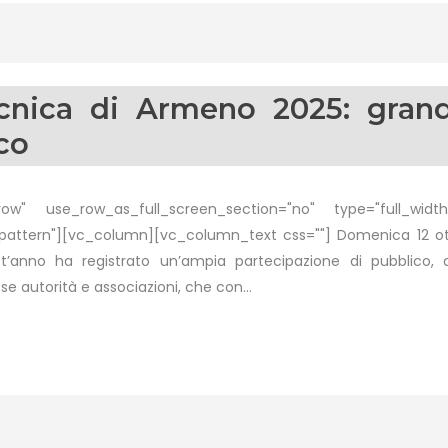
cnica di Armeno 2025: grand
co
w" use_row_as_full_screen_section="no" type="full_width"
ttern"][vc_column][vc_column_text css=""] Domenica 12 ottobr
nno ha registrato un’ampia partecipazione di pubblico, all
autorità e associazioni, che con...