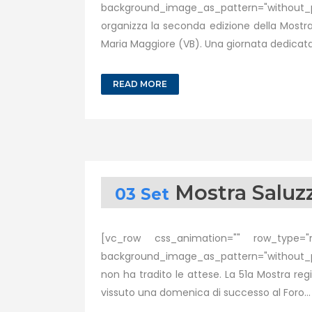
background_image_as_pattern="without_p
organizza la seconda edizione della Mostra
Maria Maggiore (VB). Una giornata dedicata a
READ MORE
Mostra Saluzz
03 Set
[vc_row css_animation="" row_type="ro
background_image_as_pattern="without_pat
non ha tradito le attese. La 51a Mostra reg
vissuto una domenica di successo al Foro...