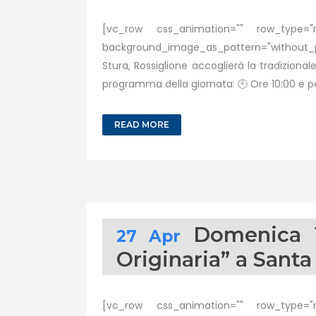
[vc_row css_animation="" row_type="ro
background_image_as_pattern="without_pa
Stura, Rossiglione accoglierà la tradizion
programma della giornata: 🕙 Ore 10:00 e per
READ MORE
Domenica 1
27 Apr
Originaria” a Sant
[vc_row css_animation="" row_type="ro