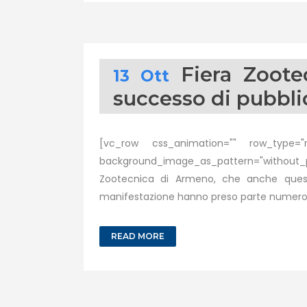
Fiera Zoote
13 Ott
successo di pubbli
[vc_row css_animation="" row_type="ro
background_image_as_pattern="without_pa
Zootecnica di Armeno, che anche quest’a
manifestazione hanno preso parte numerose 
READ MORE