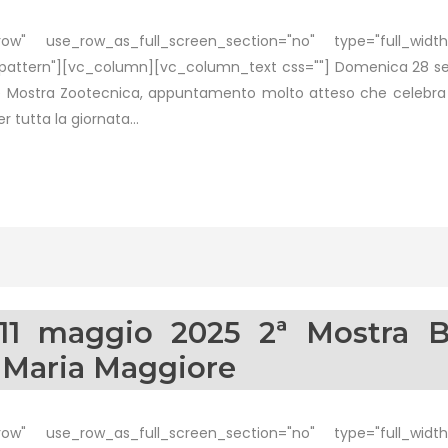
w" use_row_as_full_screen_section="no" type="full_width"
ttern"][vc_column][vc_column_text css=""] Domenica 28 sett
ale Mostra Zootecnica, appuntamento molto atteso che celebra i
 tutta la giornata...
1 maggio 2025 2ª Mostra B
a Maria Maggiore
w" use_row_as_full_screen_section="no" type="full_width"