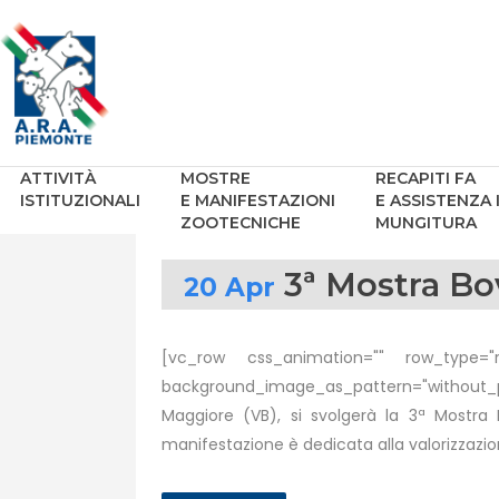
ATTIVITÀ
MOSTRE
RECAPITI FA
ISTITUZIONALI
E MANIFESTAZIONI
E ASSISTENZA 
ZOOTECNICHE
MUNGITURA
3ª Mostra Bo
20 Apr
[vc_row css_animation="" row_type="ro
background_image_as_pattern="without_pa
Maggiore (VB), si svolgerà la 3ª Mostra B
manifestazione è dedicata alla valorizzazion