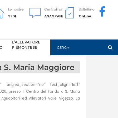
Le nostre
Centralino
Bollettino
SEDI
ANAGRAFE
OnLine
L’ALLEVATORE
PO
PIEMONTESE
a S. Maria Maggiore
 angled_section="no" text_align="left"
6, presso il Centro del Fondo a S. Maria
gricoltori ed Allevatori Valle Vigezzo. La