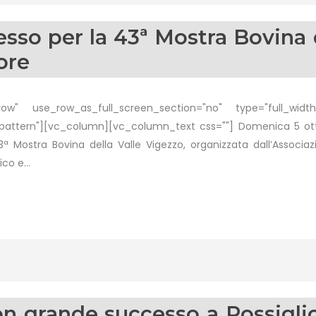
sso per la 43ª Mostra Bovina d
ore
w" use_row_as_full_screen_section="no" type="full_width"
ttern"][vc_column][vc_column_text css=""] Domenica 5 ottob
Mostra Bovina della Valle Vigezzo, organizzata dall’Associazio
o e...
con grande successo a Rossigli