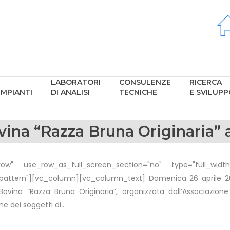
LABORATORI
CONSULENZE
RICERCA
IMPIANTI
DI ANALISI
TECNICHE
E SVILUP
vina “Razza Bruna Originaria” 
w" use_row_as_full_screen_section="no" type="full_width"
ttern"][vc_column][vc_column_text] Domenica 26 aprile 202
ovina “Razza Bruna Originaria”, organizzata dall’Associazione A
e dei soggetti di...