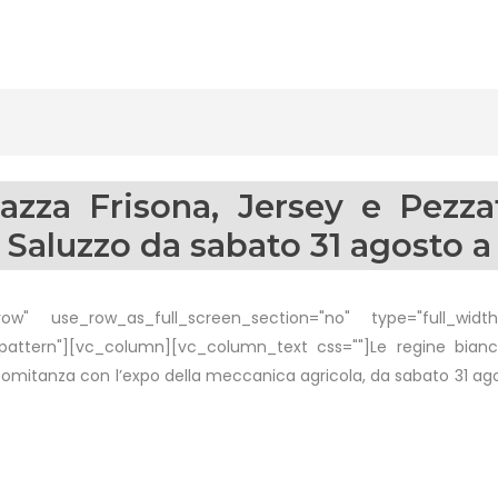
azza Frisona, Jersey e Pezza
i Saluzzo da sabato 31 agosto 
w" use_row_as_full_screen_section="no" type="full_width"
attern"][vc_column][vc_column_text css=""]Le regine bianc
oncomitanza con l’expo della meccanica agricola, da sabato 31 ag