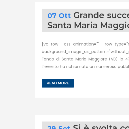
Grande succe
07 Ott
Santa Maria Maggi
[vc_row css_animation="" row_type="ro
background_image_as_pattern="without_pa
Fondo di Santa Maria Maggiore (VB) la 43ª 
L’evento ha richiamato un numeroso pubblic
READ MORE
Si è svolta 
29 Set