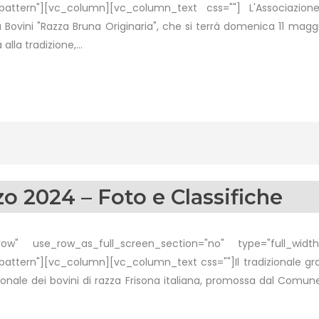
attern"][vc_column][vc_column_text css=""] L'Associazione 
 Bovini "Razza Bruna Originaria", che si terrà domenica 11 magg
lla tradizione,...
o 2024 – Foto e Classifiche
w" use_row_as_full_screen_section="no" type="full_width"
tern"][vc_column][vc_column_text css=""]Il tradizionale gran
ionale dei bovini di razza Frisona italiana, promossa dal Comune