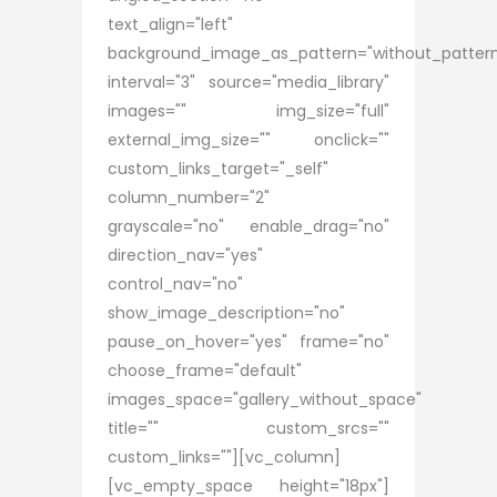
text_align="left"
background_image_as_pattern="without_patter
interval="3" source="media_library"
images="" img_size="full"
external_img_size="" onclick=""
custom_links_target="_self"
column_number="2"
grayscale="no" enable_drag="no"
direction_nav="yes"
control_nav="no"
show_image_description="no"
pause_on_hover="yes" frame="no"
choose_frame="default"
images_space="gallery_without_space"
title="" custom_srcs=""
custom_links=""][vc_column]
[vc_empty_space height="18px"]