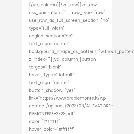
[/vc_column][/vc_row][vc_row
css_animation="" row_type="row"
use_row_as_full_screen_section="no"
type="full_width"
angled_section="no"
text_align="center"
background_image_as_pattern="without_patter
z_index=""][vc_column][button
target="_blank"
hover_type="default"
text_align="center"
button_shadow="yes"
link="https://www.arapiemonte.it/wp-
content/uploads/2023/08/ALLEVATORE-
PIEMONTESE-2-23.pdf"
color="#ffffff"
hover_color="#ffffff"