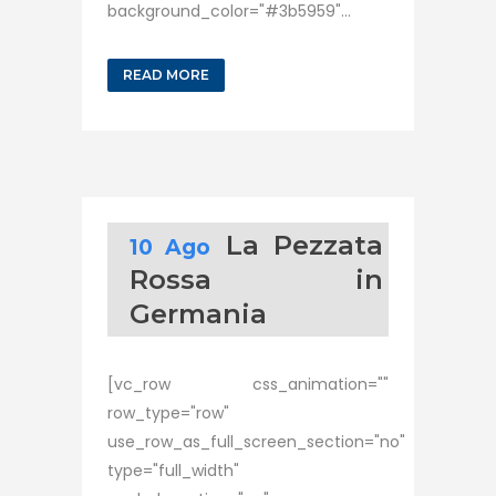
background_color="#3b5959"...
READ MORE
La Pezzata
10 Ago
Rossa in
Germania
[vc_row css_animation=""
row_type="row"
use_row_as_full_screen_section="no"
type="full_width"