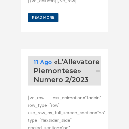
[/vc_column][/vc_row]...
READ MORE
«L’Allevatore
11 Ago
Piemontese» –
Numero 2/2023
[vc_row css_animation="fadeIn"
row_type="row"
use_row_as_full_screen_section="no"
type="flexslider_slide"
angled_section="no"