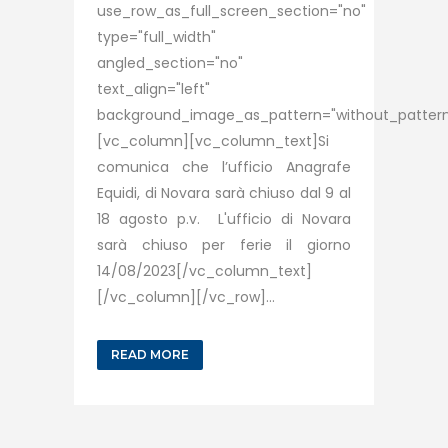
use_row_as_full_screen_section="no"
type="full_width"
angled_section="no"
text_align="left"
background_image_as_pattern="without_pattern
[vc_column][vc_column_text]Si
comunica che l’ufficio Anagrafe
Equidi, di Novara sarà chiuso dal 9 al
18 agosto p.v. L'ufficio di Novara
sarà chiuso per ferie il giorno
14/08/2023[/vc_column_text]
[/vc_column][/vc_row]...
READ MORE