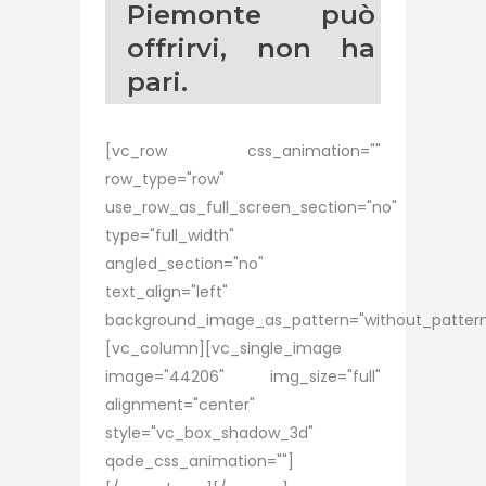
Piemonte può
offrirvi, non ha
pari.
[vc_row css_animation=""
row_type="row"
use_row_as_full_screen_section="no"
type="full_width"
angled_section="no"
text_align="left"
background_image_as_pattern="without_pattern
[vc_column][vc_single_image
image="44206" img_size="full"
alignment="center"
style="vc_box_shadow_3d"
qode_css_animation=""]