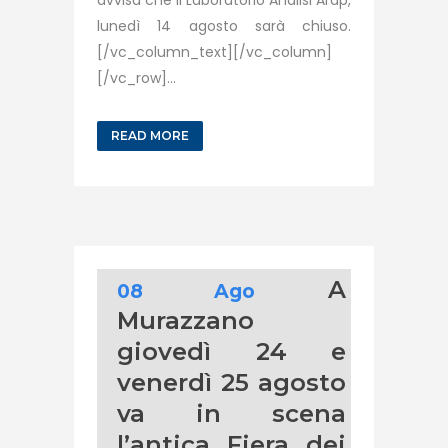
avvisa che il Laboratorio Analisi Arap,
lunedì 14 agosto sarà chiuso.
[/vc_column_text][/vc_column]
[/vc_row]...
READ MORE
A
08 Ago
Murazzano
giovedì 24 e
venerdì 25 agosto
va in scena
l’antica Fiera dei