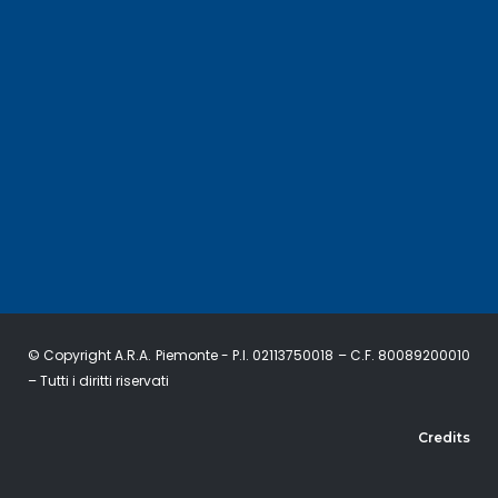
© Copyright A.R.A. Piemonte - P.I. 02113750018 – C.F. 80089200010
– Tutti i diritti riservati
Credits