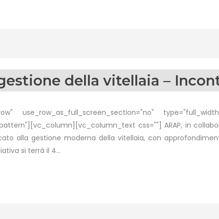
estione della vitellaia – Inco
w" use_row_as_full_screen_section="no" type="full_width"
ttern"][vc_column][vc_column_text css=""] ARAP, in collab
icato alla gestione moderna della vitellaia, con approfondime
tiva si terrà il 4...