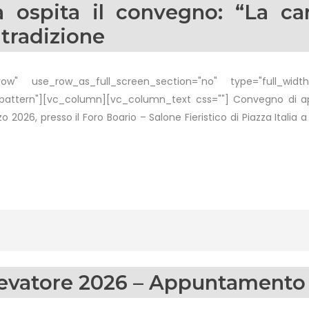
 ospita il convegno: “La ca
e tradizione
w" use_row_as_full_screen_section="no" type="full_width"
attern"][vc_column][vc_column_text css=""] Convegno di a
26, presso il Foro Boario – Salone Fieristico di Piazza Italia 
llevatore 2026 – Appuntamento 