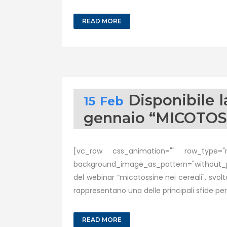
READ MORE
Disponibile 
15 Feb
gennaio “MICOTOS
[vc_row css_animation="" row_type="ro
background_image_as_pattern="without_pat
del webinar “micotossine nei cereali", svol
rappresentano una delle principali sfide per l
READ MORE