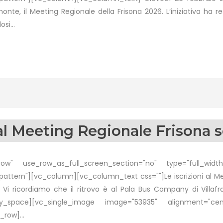
monte, il Meeting Regionale della Frisona 2026. L’iniziativa ha re
si...
 al Meeting Regionale Frisona 
w" use_row_as_full_screen_section="no" type="full_width"
tern"][vc_column][vc_column_text css=""]Le iscrizioni al Mee
ne. Vi ricordiamo che il ritrovo è al Pala Bus Company di Vill
pty_space][vc_single_image image="53935" alignment="ce
row]...