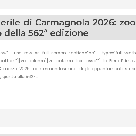
erile di Carmagnola 2026: zoot
o della 562ª edizione
w" use_row_as_full_screen_section="no" type="full_width"
ttern"][vc_column][vc_column_text css=""] La Fiera Primave
marzo 2026, confermandosi uno degli appuntamenti storici 
iunta alla 562ª...