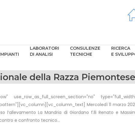
LABORATORI
CONSULENZE
RICERCA
IMPIANTI
DI ANALISI
TECNICHE
E SVILUP
onale della Razza Piemontese
w" use_row_as_full_screen_section="no" type="full_width"
ttern"][vc_column][vc_column_text] Mercoledì 11 marzo 2026, 
so l’allevamento La Mandria di Giordano f.lli Renato e Massimo,
ntro e confronto tecnico...