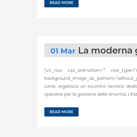
READ MORE
La moderna g
01 Mar
[vc_row css_animation="" row_type="ro
background_image_as_pattern="without_pa
Latte, organizza un incontro tecnico ded
operativi per la gestione della rimonta. L’inizia
READ MORE