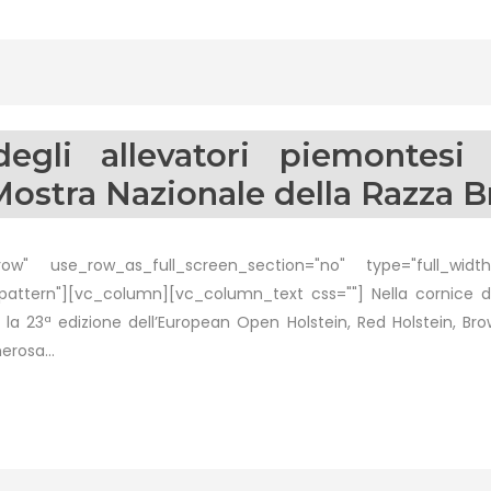
 degli allevatori piemontes
 Mostra Nazionale della Razza 
w" use_row_as_full_screen_section="no" type="full_width"
tern"][vc_column][vc_column_text css=""] Nella cornice di Fi
 la 23ª edizione dell’European Open Holstein, Red Holstein, Br
rosa...