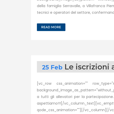
della famiglia Serravalle, a Villafranca Pie
tecnici e operatori del settore, confermando
READ MORE
Le iscrizioni
25 Feb
[vc_row css_animation="" row_type="ro
background_image_as_pattern="without_pat
a tutti gli allevatori per la partecipazio
aspettiamo!!![/vc_column_text][vc_em
qode_css_animation=""][/vc_column][/vc_