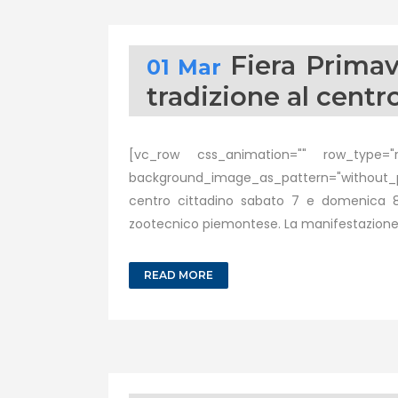
Fiera Primav
01 Mar
tradizione al centr
[vc_row css_animation="" row_type="ro
background_image_as_pattern="without_pa
centro cittadino sabato 7 e domenica 8 
zootecnico piemontese. La manifestazione, g
READ MORE