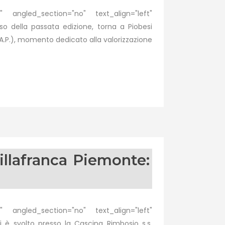
 angled_section="no" text_align="left"
 della passata edizione, torna a Piobesi
R.A.P.), momento dedicato alla valorizzazione
illafranca Piemonte:
 angled_section="no" text_align="left"
è svolto presso la Cascina Rimbosio s.s.