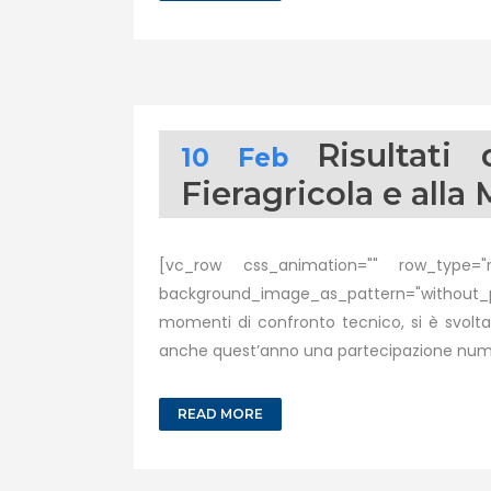
Risultati
10 Feb
Fieragricola e alla
[vc_row css_animation="" row_type="ro
background_image_as_pattern="without_pat
momenti di confronto tecnico, si è svolta
anche quest’anno una partecipazione nume
READ MORE