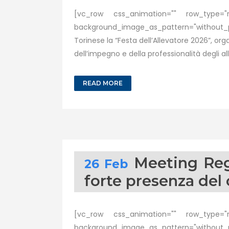
[vc_row css_animation="" row_type="ro
background_image_as_pattern="without_pa
Torinese la “Festa dell’Allevatore 2026”, or
dell’impegno e della professionalità degli al
READ MORE
Meeting Reg
26 Feb
forte presenza del
[vc_row css_animation="" row_type="ro
background_image_as_pattern="without_pa