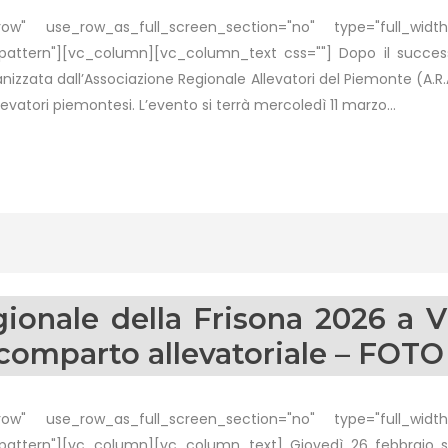
w" use_row_as_full_screen_section="no" type="full_width"
ttern"][vc_column][vc_column_text css=""] Dopo il successo
ganizzata dall’Associazione Regionale Allevatori del Piemonte (A.
levatori piemontesi. L’evento si terrà mercoledì 11 marzo...
ionale della Frisona 2026 a V
 comparto allevatoriale – FOTO
w" use_row_as_full_screen_section="no" type="full_width"
ttern"][vc_column][vc_column_text] Giovedì 26 febbraio si 