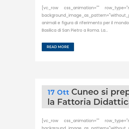
[vc_row css_animation="" row_type="ro
background_image_as_pattern="without_pat
animali e figura di riferimento per il mond
Basilica di San Pietro a Roma. La...
READ MORE
Cuneo si prep
17 Ott
la Fattoria Didattic
[vc_row css_animation="" row_type="ro
background_image_as_pattern="without_pa