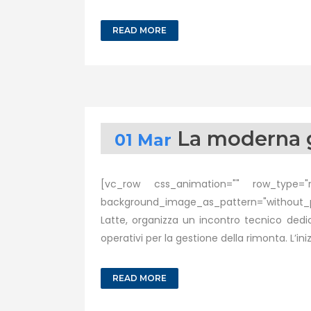
READ MORE
La moderna g
01 Mar
[vc_row css_animation="" row_type="ro
background_image_as_pattern="without_pa
Latte, organizza un incontro tecnico ded
operativi per la gestione della rimonta. L’inizia
READ MORE