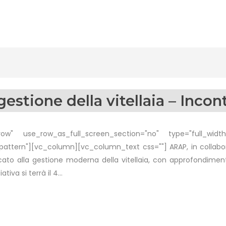
estione della vitellaia – Inco
w" use_row_as_full_screen_section="no" type="full_width"
ttern"][vc_column][vc_column_text css=""] ARAP, in collab
icato alla gestione moderna della vitellaia, con approfondime
tiva si terrà il 4...