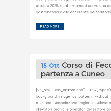
ottobre 2025, confermandosi come una delle
gastronomici e alle eccellenze del territorio,
READ MORE
Corso di Fec
15 Ott
partenza a Cuneo
[vc_row css_animation="" row_type="ro
background_image_as_pattern="without_pat
a Cuneo L’Associazione Regionale Allevator
allevatori, tecnici e operatori del settore zoo