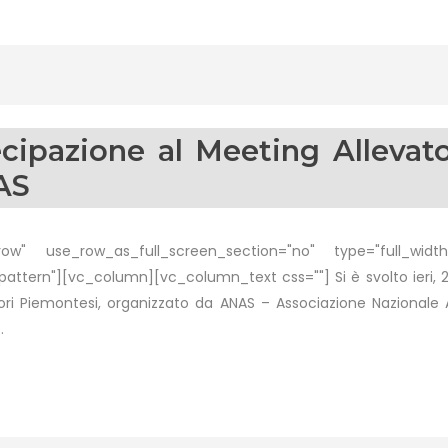
cipazione al Meeting Allevato
AS
w" use_row_as_full_screen_section="no" type="full_width"
ern"][vc_column][vc_column_text css=""] Si è svolto ieri, 20 
ori Piemontesi, organizzato da ANAS – Associazione Nazionale Al
.