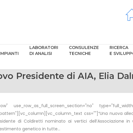
LABORATORI
CONSULENZE
RICERCA
IMPIANTI
DI ANALISI
TECNICHE
E SVILUP
ovo Presidente di AIA, Elia D
w" use_row_as_full_screen_section="no" type="full_width"
tern"][vc_column][vc_column_text css=""]“Una nuova alleanza
Presidente di Coldiretti nominato ai vertici dell’Associazione 
estimento genetico in tutte...