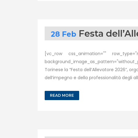
Festa dell’A
28 Feb
[vc_row css_animation="" row_type="ro
background_image_as_pattern="without_pa
Torinese la “Festa dell’Allevatore 2026”, or
dell’impegno e della professionalità degli al
READ MORE