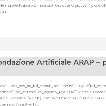
 manifestazioni più importanti dedicate ai prodotti tipici e all
 un...
ondazione Artificiale ARAP – 
w" use_row_as_full_screen_section="no" type="full_width"
tern"][vc_column][vc_column_text css=""] Corso di Fecondazion
i del Piemonte (A.R.A.P.) comunica l’avvio di un nuovo corso di 
tecnico. L’iniziativa ha...