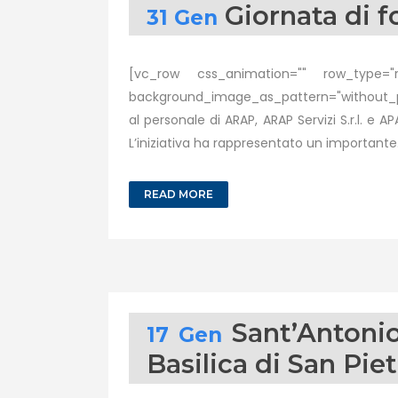
Giornata di 
31 Gen
[vc_row css_animation="" row_type="ro
background_image_as_pattern="without_pa
al personale di ARAP, ARAP Servizi S.r.l. e
L’iniziativa ha rappresentato un importante.
READ MORE
Sant’Antonio
17 Gen
Basilica di San Pie