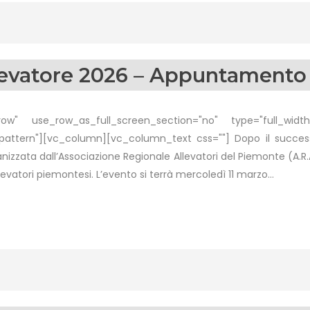
llevatore 2026 – Appuntamento 
w" use_row_as_full_screen_section="no" type="full_width"
ttern"][vc_column][vc_column_text css=""] Dopo il successo
ganizzata dall’Associazione Regionale Allevatori del Piemonte (A.
levatori piemontesi. L’evento si terrà mercoledì 11 marzo...