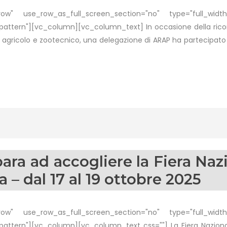
w" use_row_as_full_screen_section="no" type="full_width"
tern"][vc_column][vc_column_text] In occasione della ricorr
o agricolo e zootecnico, una delegazione di ARAP ha partecipato 
ara ad accogliere la Fiera Naz
a – dal 17 al 19 ottobre 2025
w" use_row_as_full_screen_section="no" type="full_width"
ttern"][vc_column][vc_column_text css=""] La Fiera Nazional