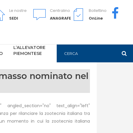
Le nostre
Centralino
Bollettino
SEDI
ANAGRAFE
OnLine
L’ALLEVATORE
PO
PIEMONTESE
almasso nominato nel
 angled_section="no" text_align="left"
 per rilanciare la zootecnia italiana tra
in un momento in cui la zootecnia italiana