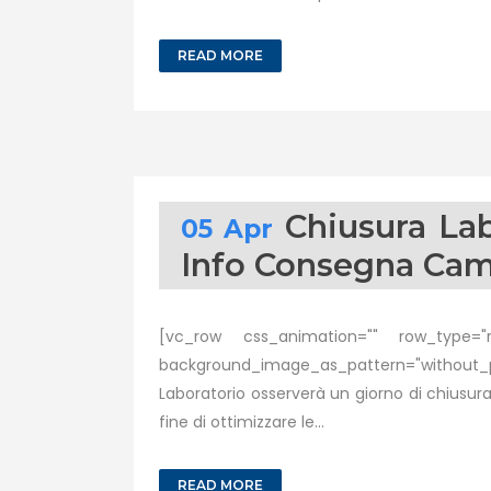
READ MORE
Chiusura Lab
05 Apr
Info Consegna Cam
[vc_row css_animation="" row_type="ro
background_image_as_pattern="without_p
Laboratorio osserverà un giorno di chiusura 
fine di ottimizzare le...
READ MORE