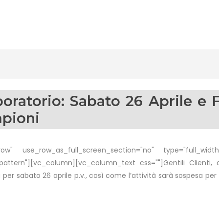
oratorio: Sabato 26 Aprile e F
pioni
w" use_row_as_full_screen_section="no" type="full_width"
attern"][vc_column][vc_column_text css=""]Gentili Clienti,
per sabato 26 aprile p.v., così come l’attività sarà sospesa per la