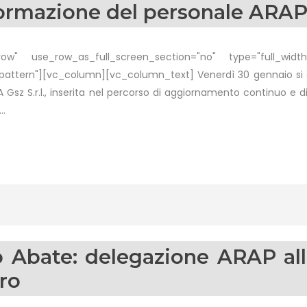
formazione del personale ARA
w" use_row_as_full_screen_section="no" type="full_width"
ttern"][vc_column][vc_column_text] Venerdì 30 gennaio si è s
 APA Gsz S.r.l., inserita nel percorso di aggiornamento continuo 
..
 Abate: delegazione ARAP all
tro